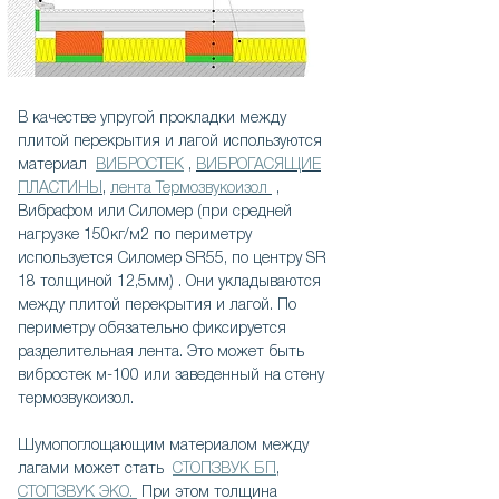
В качестве упругой прокладки между
плитой перекрытия и лагой используются
материал
ВИБРОСТЕК
,
ВИБРОГАСЯЩИЕ
ПЛАСТИНЫ
,
лента Термозвукоизол
,
Вибрафом или Силомер (при средней
нагрузке 150кг/м2 по периметру
используется Силомер SR55, по центру SR
18 толщиной 12,5мм) . Они укладываются
между плитой перекрытия и лагой. По
периметру обязательно фиксируется
разделительная лента. Это может быть
вибростек м-100 или заведенный на стену
термозвукоизол.
Шумопоглощающим материалом между
лагами может стать
СТОПЗВУК БП
,
СТОПЗВУК ЭКО.
При этом толщина