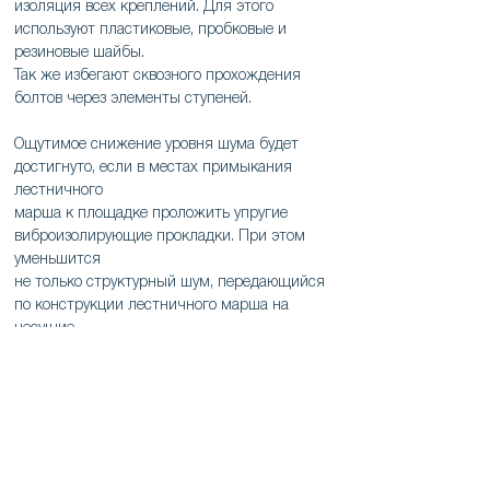
изоляция всех креплений. Для этого
используют пластиковые, пробковые и
резиновые шайбы.
Так же избегают сквозного прохождения
болтов через элементы ступеней.
Ощутимое снижение уровня шума будет
достигнуто, если в местах примыкания
лестничного
марша к площадке проложить упругие
виброизолирующие прокладки. При этом
уменьшится
не только структурный шум, передающийся
по конструкции лестничного марша на
несущие
конструкции дома, но и воздушный от топота
по поверхности лестницы.