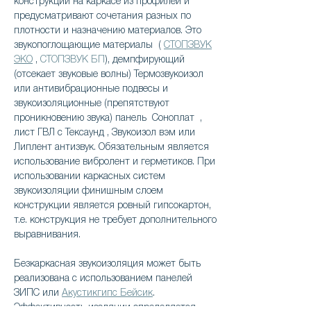
конструкции на каркасе из профилей и
предусматривают сочетания разных по
плотности и назначению материалов. Это
звукопоглощающие материалы (
СТОПЗВУК
ЭКО
,
СТОПЗВУК БП
), демпфирующий
(отсекает звуковые волны)
Термозвукоизол
или
антивибрационные подвесы
и
звукоизоляционные (препятствуют
проникновению звука) панель
Соноплат
,
лист ГВЛ с
Тексаунд
,
Звукоизол вэм или
Липлент антизвук
. Обязательным является
использование
вибролент и герметиков
. При
использовании каркасных систем
звукоизоляции финишным слоем
конструкции является ровный гипсокартон,
т.е. конструкция не требует дополнительного
выравнивания.
Безкаркасная звукоизоляция может быть
реализована с использованием панелей
ЗИПС или
Акустикгипс Бейсик
.
Эффективность изоляции определяется