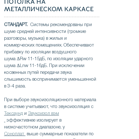
ПОТОЛКА НА
МЕТАЛЛИЧЕСКОМ КАРКАСЕ
СТАНДАРТ.
Системы рекомендованы при
шуме средней интенсивности (громкие
разговоры, музыка) в жилых и
коммерческих помещениях. Обеспечивают
прибавку по изоляции воздушного
шума ΔRw 11-15дБ, по изоляции ударного
шума ΔLnw 11-16дБ. При исключении
косвенных путей передачи звука
слышимость воспринимается уменьшенной
в 3-4 раза.
При выборе звукоизоляционного материала
в системе учитывают, что звукоизоляция с
Тексаунд
и
Звукоизол вэм
эффективнее
изолирует в
низкочастотном диапазоне
, у
Соноплат
выше суммарные показатели по