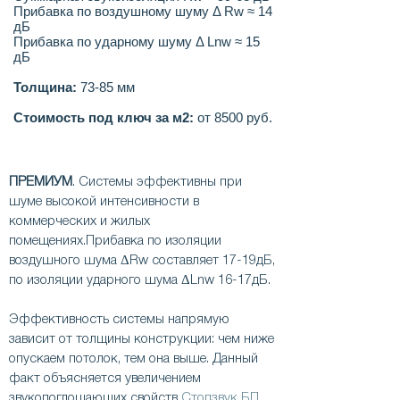
Прибавка по воздушному шуму Δ Rw ≈ 14
дБ
Прибавка по ударному шуму Δ Lnw ≈ 15
дБ
Толщина:
73-85 мм
Стоимость под ключ за м2:
от 8500 руб.
ПРЕМИУМ
. Системы эффективны при
шуме высокой интенсивности в
коммерческих и жилых
помещениях.Прибавка по изоляции
воздушного шума ΔRw составляет 17-19дБ,
по изоляции ударного шума ΔLnw 16-17дБ.
Эффективность системы напрямую
зависит от толщины конструкции: чем ниже
опускаем потолок, тем она выше. Данный
факт объясняется увеличением
звукопоглощающих свойств
Стопзвук БП