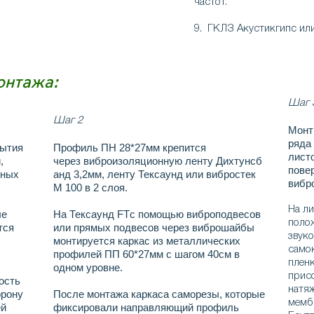
частот.
9. ГКЛЗ Акустикги
онтажа:
Шаг 
Шаг 2
Монт
ряда
рытия
Профиль ПН 28*27мм крепится
лист
,
через виброизоляционную ленту Дихтунсб
пове
зных
анд 3,2мм, ленту Тексаунд или вибростек
вибр
М 100 в 2 слоя.
На л
ые
На Тексаунд FTс помощью виброподвесов
поло
тся
или прямых подвесов через виброшайбы
звук
монтируется каркас из металлических
само
профилей ПП 60*27мм с шагом
40см в
пленк
одном уровне.
прис
ость
натяж
орону
После монтажа каркаса саморезы, которые
мемб
ей
фиксировали направляющий профиль