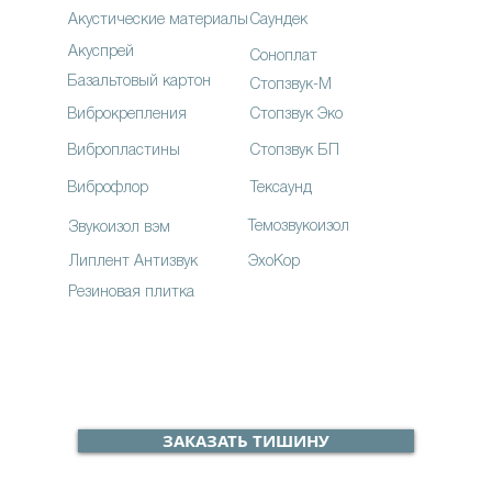
Акустические материалы
Саундек
Акуспрей
Соноплат
Базальтовый картон
Стопзвук-М
Виброкрепления
Стопзвук Эко
Вибропластины
Стопзвук БП
Виброфлор
Тексаунд
Темозвукоизол
Звукоизол вэм
Липлент Антизвук
ЭхоКор
Резиновая плитка
ЗАКАЗАТЬ ТИШИНУ