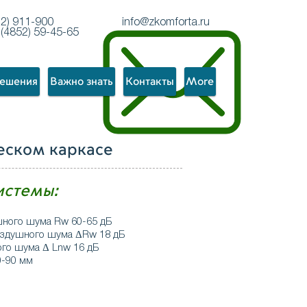
12) 911-900
info@zkomforta.ru
(4852) 59-45-65
решения
Важно знать
Контакты
More
еском каркасе
истемы:
шного шума Rw 60-65 дБ
оздушного шума ΔRw 18 дБ
го шума Δ Lnw 16 дБ
0-90 мм