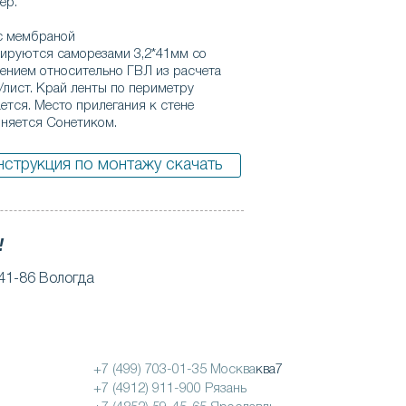
ер.
с мембраной
ируются саморезами 3,2*41мм со
ением относительно ГВЛ из расчета
лист. Край ленты по периметру
ется. Место прилегания к стене
лняется Сонетиком.
нструкция по монтажу скачать
!
41-86 Вологда
ОБРАТНАЯ СВЯЗЬ
+7 (499) 703-01-35 Москва
ква7
+7 (4912) 911-900 Рязань