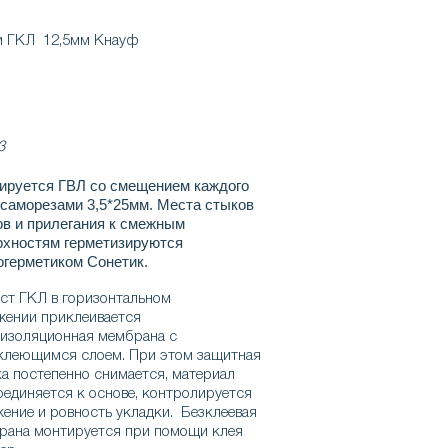
пс или ГКЛ 12,5мм Кнауф
3
ируется ГВЛ со смещением каждого
 саморезами 3,5*25мм. Места стыков
ов и прилегания к смежным
рхностям герметизируются
огерметиком Сонетик.
ист ГКЛ в горизонтальном
жении приклеивается
оизоляционная мембрана с
клеющимся слоем. При этом защитная
а постепенно снимается, материал
оединяется к основе, контролируется
ение и ровность укладки. Безклеевая
рана монтируется при помощи клея