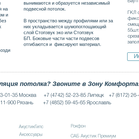
Баутг
я
вынимаются и образуется независимый
я на
подвесной потолок.
ГКЛ 
ом и
фикс
без
В пространство между профилями или за
смещ
к
них укладывается шумопоглощающий
55шт/
слой Стопзвук эко или Стопзвук
среза
БП.
Боковые части части подвесов
запо
отгибаются и фиксируют материал.
возди
И
оляция потолка? Звоните в Зону Комфорта
03-01-35 Москва +7 (4742) 52-23-85 Липецк +7 (8172) 26-
 911-900 Рязань +7 (4852) 59-45-65 Ярославль
НАША ПРОДУКЦИЯ
Рокфон
АкустикГипс
Аксессуары
САБ Акустик Премиум