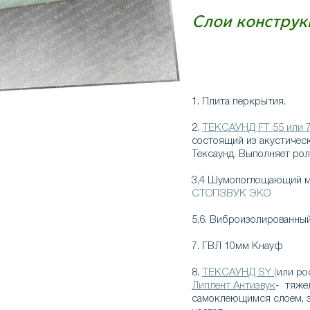
Слои конструк
1. Плита перкрытия.
2.
ТЕКСАУНД FT 55 или 
состоящий из акустичес
Тексаунд. Выполняет рол
3,4 Шумопоглощающий 
СТОПЗВУК ЭКО
5,6. Виброизолированны
7. ГВЛ 10мм Кнауф
8.
ТЕКСАУНД SY (
или
ро
Липлент Антизвук
- тяже
самоклеющимся слоем, э