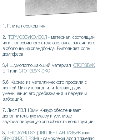
1. Плита перекрытия
2.
ТЕРМОЗВУКОИЗОЛ
- материал, состоящий
из иглопробивного стекловолокна, запаянного
в оболочку из спандбонда. Выполняет роль
демпфера
3,4 Шумопоглощающий материал
СТОПЗВУК
БП
или
СТОПЗВУК
ЭКО
5,6. Каркас из металлического профиля с
лентой Дихтунсбанд или Тексаунд для
уменьшения его дребезжания и передачи
вибраций.
7. Лист ГВЛ 10мм Кнауф обеспечивает
дополнительную массу и усиливает
звукоизолирующую способность конструкции
8.
ТЕКСАУНД SY
(
ЛИПЛЕНТ АНТИЗВУК
или
ЗВУКОИЗОЛ ВЭМ
) - самоклеющаяся тяжелая