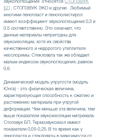
звукопоглощения относятся
СТОПЗВУК
БП
, СТОПЗВУК ЭКО и другие . Любимый
многими пенопласт и пенополистирол
имеют коэффициент звукопоглощения 0,3 и
0,5 соответственно. Это означает, что
данные материалы непригодны для
звукоизоляции, хотя их свойства
качественного и недорогого утеплителя
неоспоримы. Стекловата так же обладает
малым индексом звукопоглощения, равном
0,6.
Динамический модуль упругости (модуль
Юнга) - это физическая величина,
характеризующая способность к сжатию и
растяжению материала при упругой
деформации. Чем меньше эта величина, тем
выше показатели звукоизоляции матреиала.
Стопзвук БП, Термозвукоизол имеют
показатели 0,05-0,25. В то время как у
пенопласта и стекловаты в зависимости от