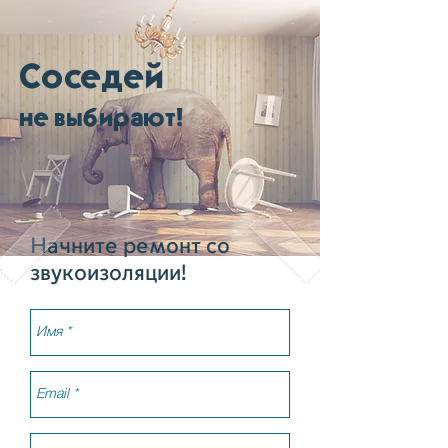
Соседей
не выбирают!
Начните ремонт со
звукоизоляции!