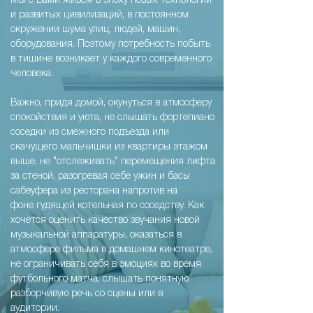
Мы с Вами живем в эпоху новых технологий
и развитых цивилизаций, в постоянном
окружении шума улиц, людей, машин,
оборудования. Поэтому потребность побыть
в тишине возникает у каждого современного
человека.
Важно, придя домой, окунуться в атмосферу
спокойствия и уюта, не слышать фортепиано
соседки из смежного подъезда или
скачущего мальчишки из квартиры этажом
выше, не "отслеживать" перемещения лифта
за стеной, разогревая себе ужин и басы
сабвуфера из ресторана напротив на
фоне гудящей котельная по соседству. Как
хочется оценить качество звучания новой
музыкальной аппаратуры, оказаться в
атмосфере фильма в домашнем кинотеатре,
не ограничивать себя в эмоциях во время
футбольного матча, слышать понятную
разборчивую речь со сцены или в
аудитории.