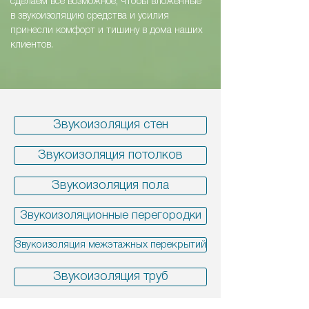
сделаем все возможное, чтобы вложенные
в звукоизоляцию средства и усилия
принесли комфорт и тишину в дома наших
клиентов.
Звукоизоляция стен
Звукоизоляция потолков
Звукоизоляция пола
Звукоизоляционные перегородки
Звукоизоляция межэтажных перекрытий
Звукоизоляция труб