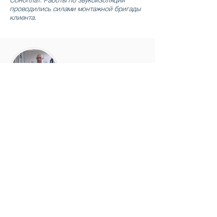
Соноплат. Работы по звукоизоляции
проводились силами монтажной бригады
клиента.
Центр доктора Бубновского, г.
Балашиха
Помещение Центра находится в здании
East Gate по соседству с апартаментами и
офисами. Специалисты "Зоны Комфорта"
рассчитали собственную изоляцию
перекрытия, разработали комплекс
мероприятий по звукоизоляции,
поставляли материалы и монтировали
материалы на колонны, стены, потолок.
На объекте работала бригада из 8